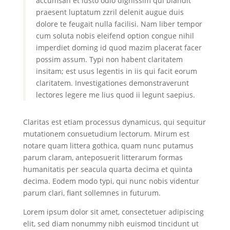
accumsan et iusto odio dignissim qui blandit
praesent luptatum zzril delenit augue duis
dolore te feugait nulla facilisi. Nam liber tempor
cum soluta nobis eleifend option congue nihil
imperdiet doming id quod mazim placerat facer
possim assum. Typi non habent claritatem
insitam; est usus legentis in iis qui facit eorum
claritatem. Investigationes demonstraverunt
lectores legere me lius quod ii legunt saepius.
Claritas est etiam processus dynamicus, qui sequitur
mutationem consuetudium lectorum. Mirum est
notare quam littera gothica, quam nunc putamus
parum claram, anteposuerit litterarum formas
humanitatis per seacula quarta decima et quinta
decima. Eodem modo typi, qui nunc nobis videntur
parum clari, fiant sollemnes in futurum.
Lorem ipsum dolor sit amet, consectetuer adipiscing
elit, sed diam nonummy nibh euismod tincidunt ut