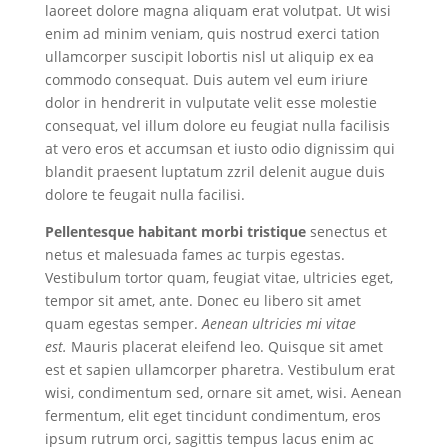
laoreet dolore magna aliquam erat volutpat. Ut wisi
enim ad minim veniam, quis nostrud exerci tation
ullamcorper suscipit lobortis nisl ut aliquip ex ea
commodo consequat. Duis autem vel eum iriure
dolor in hendrerit in vulputate velit esse molestie
consequat, vel illum dolore eu feugiat nulla facilisis
at vero eros et accumsan et iusto odio dignissim qui
blandit praesent luptatum zzril delenit augue duis
dolore te feugait nulla facilisi.
Pellentesque habitant morbi tristique
senectus et
netus et malesuada fames ac turpis egestas.
Vestibulum tortor quam, feugiat vitae, ultricies eget,
tempor sit amet, ante. Donec eu libero sit amet
quam egestas semper.
Aenean ultricies mi vitae
est.
Mauris placerat eleifend leo. Quisque sit amet
est et sapien ullamcorper pharetra. Vestibulum erat
wisi, condimentum sed, ornare sit amet, wisi. Aenean
fermentum, elit eget tincidunt condimentum, eros
ipsum rutrum orci, sagittis tempus lacus enim ac