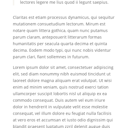
lectores legere me lius quod ii legunt saepius.
Claritas est etiam processus dynamicus, qui sequitur
mutationem consuetudium lectorum. Mirum est
notare quam littera gothica, quam nunc putamus
parum claram, anteposuerit litterarum formas
humanitatis per seacula quarta decima et quinta
decima. Eodem modo typi, qui nunc nobis videntur
parum clari, fiant sollemnes in futurum.
Lorem ipsum dolor sit amet, consectetuer adipiscing
elit, sed diam nonummy nibh euismod tincidunt ut
laoreet dolore magna aliquam erat volutpat. Ut wisi
enim ad minim veniam, quis nostrud exerci tation
ullamcorper suscipit lobortis nisl ut aliquip ex ea
commodo consequat. Duis autem vel eum iriure
dolor in hendrerit in vulputate velit esse molestie
consequat, vel illum dolore eu feugiat nulla facilisis
at vero eros et accumsan et iusto odio dignissim qui
blandit praesent luptatum zzril delenit augue duis