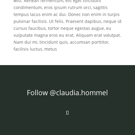
wisi. Aenean fermentum, elit eget tincidunt
condimentum, eros ipsum rutrum orci, sagittis
tempus lacus enim ac dui. Donec non enim in turpis
pulvinar facilisis. Ut felis. Praesent dapibus, neque id
cursus faucibus, tortor neque egestas augue, eu
vulputate magna eros eu erat. Aliquam erat volutpat.
Nam dui mi, tincidunt quis, accumsan porttitor,
facilisis luctus, metus
Follow @claudia.hommel