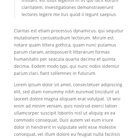
insitam; est usus legentis in iis qui facit eorum
claritatem. Investigationes demonstraverunt
lectores legere me lius quod ii legunt saepius.
Claritas est etiam processus dynamicus, qui sequitur
mutationem consuetudium lectorum. Mirum est
notare quam littera gothica, quam nunc putamus
parum claram, anteposuerit litterarum formas
humanitatis per seacula quarta decima et quinta
decima. Eodem modo typi, qui nunc nobis videntur
parum clari, fiant sollemnes in futurum.
Lorem ipsum dolor sit amet, consectetuer adipiscing
elit, sed diam nonummy nibh euismod tincidunt ut
laoreet dolore magna aliquam erat volutpat. Ut wisi
enim ad minim veniam, quis nostrud exerci tation
ullamcorper suscipit lobortis nisl ut aliquip ex ea
commodo consequat. Duis autem vel eum iriure
dolor in hendrerit in vulputate velit esse molestie
consequat, vel illum dolore eu feugiat nulla facilisis