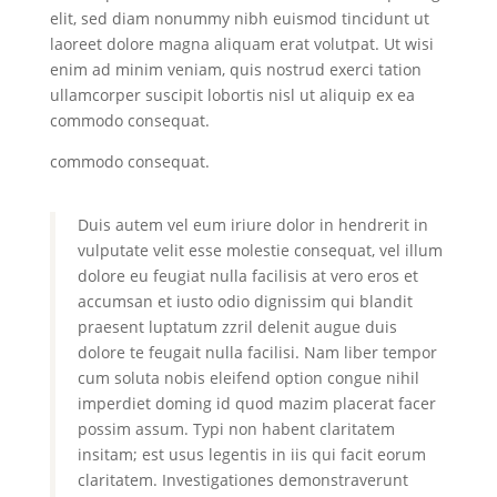
elit, sed diam nonummy nibh euismod tincidunt ut
laoreet dolore magna aliquam erat volutpat. Ut wisi
enim ad minim veniam, quis nostrud exerci tation
ullamcorper suscipit lobortis nisl ut aliquip ex ea
commodo consequat.
commodo consequat.
Duis autem vel eum iriure dolor in hendrerit in
vulputate velit esse molestie consequat, vel illum
dolore eu feugiat nulla facilisis at vero eros et
accumsan et iusto odio dignissim qui blandit
praesent luptatum zzril delenit augue duis
dolore te feugait nulla facilisi. Nam liber tempor
cum soluta nobis eleifend option congue nihil
imperdiet doming id quod mazim placerat facer
possim assum. Typi non habent claritatem
insitam; est usus legentis in iis qui facit eorum
claritatem. Investigationes demonstraverunt