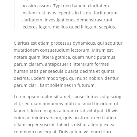
possim assum. Typi non habent claritatem
insitam; est usus legentis in iis qui facit eorum
claritatem. Investigationes demonstraverunt
lectores legere me lius quod ii legunt saepius.
Claritas est etiam processus dynamicus, qui sequitur
mutationem consuetudium lectorum. Mirum est
notare quam littera gothica, quam nunc putamus
parum claram, anteposuerit litterarum formas
humanitatis per seacula quarta decima et quinta
decima. Eodem modo typi, qui nunc nobis videntur
parum clari, fiant sollemnes in futurum.
Lorem ipsum dolor sit amet, consectetuer adipiscing
elit, sed diam nonummy nibh euismod tincidunt ut
laoreet dolore magna aliquam erat volutpat. Ut wisi
enim ad minim veniam, quis nostrud exerci tation
ullamcorper suscipit lobortis nisl ut aliquip ex ea
commodo consequat. Duis autem vel eum iriure