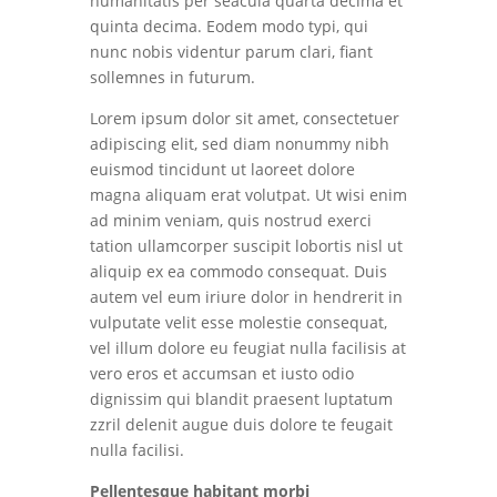
humanitatis per seacula quarta decima et
quinta decima. Eodem modo typi, qui
nunc nobis videntur parum clari, fiant
sollemnes in futurum.
Lorem ipsum dolor sit amet, consectetuer
adipiscing elit, sed diam nonummy nibh
euismod tincidunt ut laoreet dolore
magna aliquam erat volutpat. Ut wisi enim
ad minim veniam, quis nostrud exerci
tation ullamcorper suscipit lobortis nisl ut
aliquip ex ea commodo consequat. Duis
autem vel eum iriure dolor in hendrerit in
vulputate velit esse molestie consequat,
vel illum dolore eu feugiat nulla facilisis at
vero eros et accumsan et iusto odio
dignissim qui blandit praesent luptatum
zzril delenit augue duis dolore te feugait
nulla facilisi.
Pellentesque habitant morbi