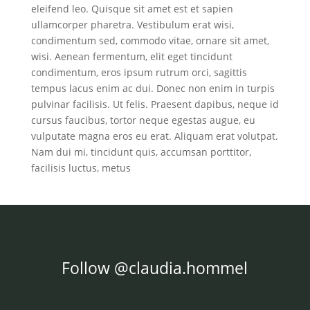
eleifend leo. Quisque sit amet est et sapien
ullamcorper pharetra. Vestibulum erat wisi,
condimentum sed, commodo vitae, ornare sit amet,
wisi. Aenean fermentum, elit eget tincidunt
condimentum, eros ipsum rutrum orci, sagittis
tempus lacus enim ac dui. Donec non enim in turpis
pulvinar facilisis. Ut felis. Praesent dapibus, neque id
cursus faucibus, tortor neque egestas augue, eu
vulputate magna eros eu erat. Aliquam erat volutpat.
Nam dui mi, tincidunt quis, accumsan porttitor,
facilisis luctus, metus
Follow @claudia.hommel