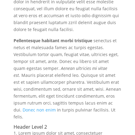
dolor in hendrerit in vulputate velit esse molestie
consequat, vel illum dolore eu feugiat nulla facilisis
at vero eros et accumsan et iusto odio dignissim qui
blandit praesent luptatum zzril delenit augue duis
dolore te feugait nulla facilisi.
Pellentesque habitant morbi tristique
senectus et
netus et malesuada fames ac turpis egestas.
Vestibulum tortor quam, feugiat vitae, ultricies eget,
tempor sit amet, ante. Donec eu libero sit amet
quam egestas semper.
Aenean ultricies mi vitae
est.
Mauris placerat eleifend leo. Quisque sit amet
est et sapien ullamcorper pharetra. Vestibulum erat
wisi, condimentum sed, ornare sit amet, wisi. Aenean
fermentum, elit eget tincidunt condimentum, eros
ipsum rutrum orci, sagittis tempus lacus enim ac
dui.
Donec non enim
in turpis pulvinar facilisis. Ut
felis.
Header Level 2
Lorem ipsum dolor sit amet, consectetuer