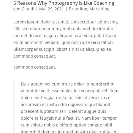
5 Reasons Why Photography Is Like Coaching
von
Claudi
|
Mai 29, 2021
|
Branding
,
Marketing
Lorem ipsum dolor sit amet, consectetuer adipiscing
elit, sed diam nonummy nibh euismod tincidunt ut
laoreet dolore magna aliquam erat volutpat. Ut wisi
enim ad minim veniam, quis nostrud exerci tation
ullamcorper suscipit lobortis nisl ut aliquip ex ea
commodo consequat.
commodo consequat.
Duis autem vel eum iriure dolor in hendrerit in
vulputate velit esse molestie consequat, vel illum
dolore eu feugiat nulla facilisis at vero eros et
accumsan et iusto odio dignissim qui blandit
praesent luptatum zzril delenit augue duis
dolore te feugait nulla facilisi. Nam liber tempor
cum soluta nobis eleifend option congue nihil
imperdiet doming id quod mazim placerat facer